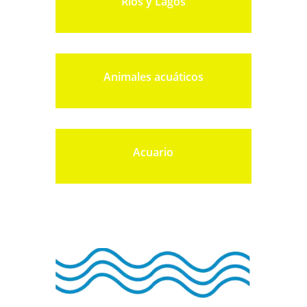
Ríos y Lagos
Animales acuáticos
Acuario